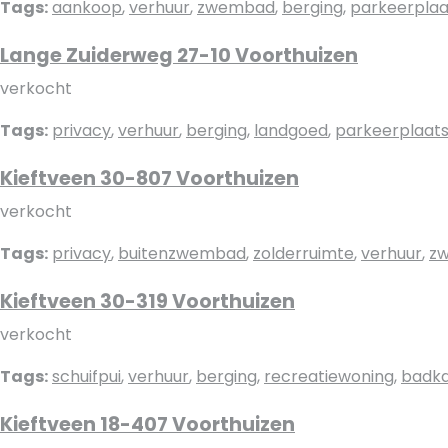
Tags:
aankoop
,
verhuur
,
zwembad
,
berging
,
parkeerplaa
Lange Zuiderweg 27-10 Voorthuizen
verkocht
Tags:
privacy
,
verhuur
,
berging
,
landgoed
,
parkeerplaat
Kieftveen 30-807 Voorthuizen
verkocht
Tags:
privacy
,
buitenzwembad
,
zolderruimte
,
verhuur
,
z
Kieftveen 30-319 Voorthuizen
verkocht
Tags:
schuifpui
,
verhuur
,
berging
,
recreatiewoning
,
badk
Kieftveen 18-407 Voorthuizen