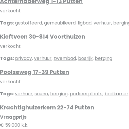
Achterridderweg 1-13 Putten
verkocht
Tags:
gestoffeerd
,
gemeubileerd
,
ligbad
,
verhuur
,
bergin
Kieftveen 30-814 Voorthuizen
verkocht
Tags:
privacy
,
verhuur
,
zwembad
,
bosrijk
,
berging
Poolseweg 17-39 Putten
verkocht
Tags:
verhuur
,
sauna
,
berging
,
parkeerplaats
,
badkamer
Krachtighuizerkern 22-74 Putten
Vraagprijs
€ 59.000 k.k.