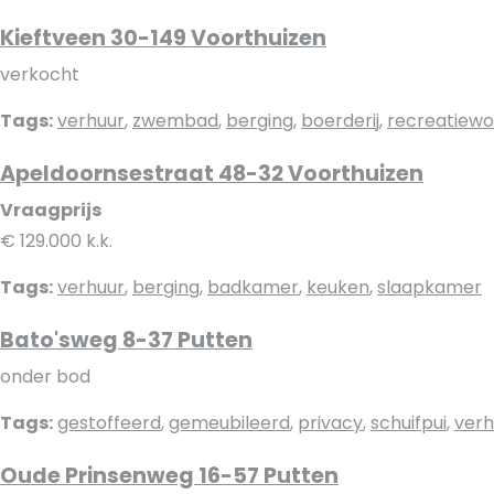
Kieftveen 30-149 Voorthuizen
verkocht
Tags:
verhuur
,
zwembad
,
berging
,
boerderij
,
recreatiewo
Apeldoornsestraat 48-32 Voorthuizen
Vraagprijs
€ 129.000 k.k.
Tags:
verhuur
,
berging
,
badkamer
,
keuken
,
slaapkamer
Bato'sweg 8-37 Putten
onder bod
Tags:
gestoffeerd
,
gemeubileerd
,
privacy
,
schuifpui
,
verh
Oude Prinsenweg 16-57 Putten