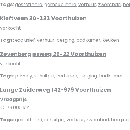
Tags:
gestoffeerd
,
gemeubileerd
,
verhuur
,
zwembad
,
be
Kieftveen 30-333 Voorthuizen
verkocht
Tags:
exclusief
,
verhuur
,
berging
,
badkamer
,
keuken
Zevenbergjesweg 29-22 Voorthuizen
verkocht
Tags:
privacy
,
schuifpui
,
verhuren
,
berging
,
badkamer
Lange Zuiderweg 142-979 Voorthuizen
Vraagprijs
€ 179.000 k.k.
Tags:
gestoffeerd
,
schuifpui
,
verhuur
,
zwembad
,
berging