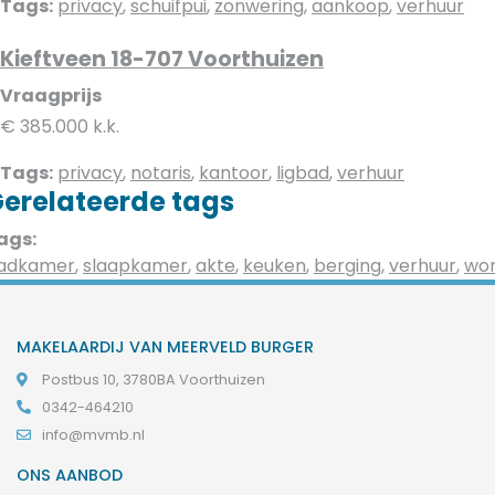
Tags:
privacy
,
schuifpui
,
zonwering
,
aankoop
,
verhuur
Kieftveen 18-707 Voorthuizen
Vraagprijs
€ 385.000 k.k.
Tags:
privacy
,
notaris
,
kantoor
,
ligbad
,
verhuur
erelateerde tags
ags:
adkamer
,
slaapkamer
,
akte
,
keuken
,
berging
,
verhuur
,
won
MAKELAARDIJ VAN MEERVELD BURGER
Postbus 10, 3780BA Voorthuizen
0342-464210
info@mvmb.nl
ONS AANBOD