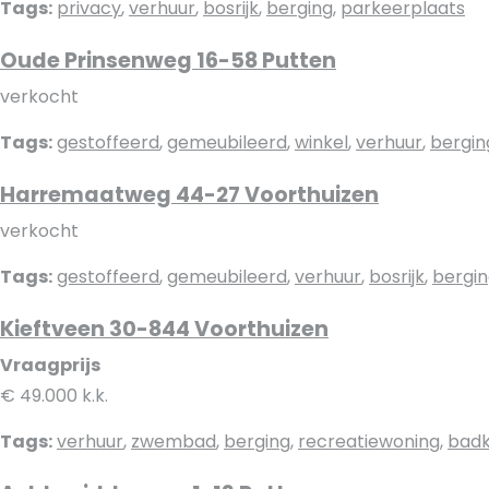
Tags:
privacy
,
verhuur
,
bosrijk
,
berging
,
parkeerplaats
Oude Prinsenweg 16-58 Putten
verkocht
Tags:
gestoffeerd
,
gemeubileerd
,
winkel
,
verhuur
,
bergin
Harremaatweg 44-27 Voorthuizen
verkocht
Tags:
gestoffeerd
,
gemeubileerd
,
verhuur
,
bosrijk
,
bergi
Kieftveen 30-844 Voorthuizen
Vraagprijs
€ 49.000 k.k.
Tags:
verhuur
,
zwembad
,
berging
,
recreatiewoning
,
bad