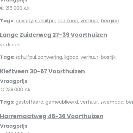
€ 215.000 k.k.
Tags:
privacy
,
schuifpui
,
aankoop
,
verhuur
,
berging
Lange Zuiderweg 27-39 Voorthuizen
verkocht
Tags:
schuifpui
,
zonwering
,
ligbad
,
verhuur
,
bosrijk
Kieftveen 30-67 Voorthuizen
Vraagprijs
€ 239.000 k.k.
Tags:
gestoffeerd
,
gemeubileerd
,
verhuur
,
zwembad
,
be
Harremaatweg 46-36 Voorthuizen
Vraagprijs