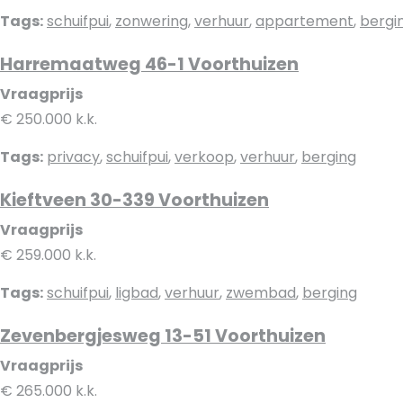
Tags:
schuifpui
,
zonwering
,
verhuur
,
appartement
,
bergi
Harremaatweg 46-1 Voorthuizen
Vraagprijs
€ 250.000 k.k.
Tags:
privacy
,
schuifpui
,
verkoop
,
verhuur
,
berging
Kieftveen 30-339 Voorthuizen
Vraagprijs
€ 259.000 k.k.
Tags:
schuifpui
,
ligbad
,
verhuur
,
zwembad
,
berging
Zevenbergjesweg 13-51 Voorthuizen
Vraagprijs
€ 265.000 k.k.