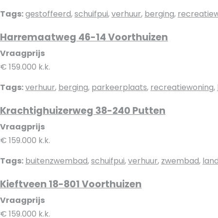
Tags:
gestoffeerd
,
schuifpui
,
verhuur
,
berging
,
recreatie
Harremaatweg 46-14 Voorthuizen
Vraagprijs
€ 159.000 k.k.
Tags:
verhuur
,
berging
,
parkeerplaats
,
recreatiewoning
,
Krachtighuizerweg 38-240 Putten
Vraagprijs
€ 159.000 k.k.
Tags:
buitenzwembad
,
schuifpui
,
verhuur
,
zwembad
,
land
Kieftveen 18-801 Voorthuizen
Vraagprijs
€ 159.000 k.k.