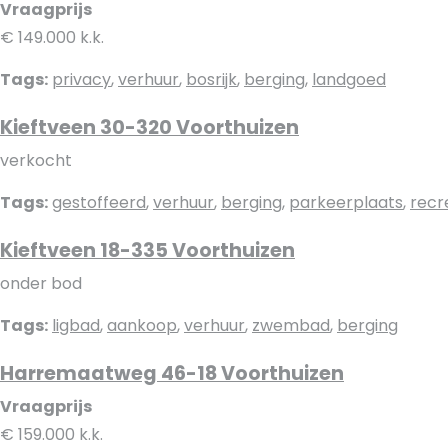
Vraagprijs
€ 149.000 k.k.
Tags:
privacy
,
verhuur
,
bosrijk
,
berging
,
landgoed
Kieftveen 30-320 Voorthuizen
verkocht
Tags:
gestoffeerd
,
verhuur
,
berging
,
parkeerplaats
,
recr
Kieftveen 18-335 Voorthuizen
onder bod
Tags:
ligbad
,
aankoop
,
verhuur
,
zwembad
,
berging
Harremaatweg 46-18 Voorthuizen
Vraagprijs
€ 159.000 k.k.