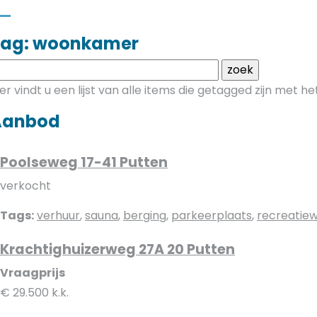
Tag: woonkamer
ier vindt u een lijst van alle items die getagged zijn met 
Aanbod
Poolseweg 17-41 Putten
verkocht
Tags:
verhuur
,
sauna
,
berging
,
parkeerplaats
,
recreatie
Krachtighuizerweg 27A 20 Putten
Vraagprijs
€ 29.500 k.k.