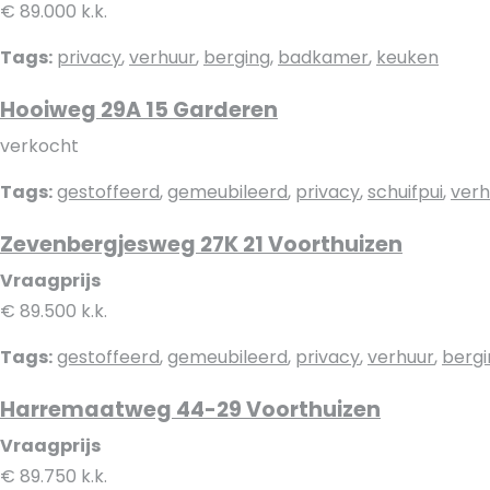
€ 89.000 k.k.
Tags:
privacy
,
verhuur
,
berging
,
badkamer
,
keuken
Hooiweg 29A 15 Garderen
verkocht
Tags:
gestoffeerd
,
gemeubileerd
,
privacy
,
schuifpui
,
verh
Zevenbergjesweg 27K 21 Voorthuizen
Vraagprijs
€ 89.500 k.k.
Tags:
gestoffeerd
,
gemeubileerd
,
privacy
,
verhuur
,
bergi
Harremaatweg 44-29 Voorthuizen
Vraagprijs
€ 89.750 k.k.