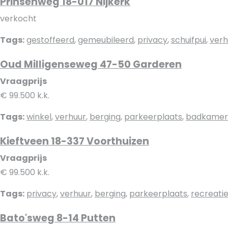
Prinsenweg 18-017 Nijkerk
verkocht
Tags:
gestoffeerd
,
gemeubileerd
,
privacy
,
schuifpui
,
verh
Oud Milligenseweg 47-50 Garderen
Vraagprijs
€ 99.500 k.k.
Tags:
winkel
,
verhuur
,
berging
,
parkeerplaats
,
badkamer
Kieftveen 18-337 Voorthuizen
Vraagprijs
€ 99.500 k.k.
Tags:
privacy
,
verhuur
,
berging
,
parkeerplaats
,
recreati
Bato'sweg 8-14 Putten