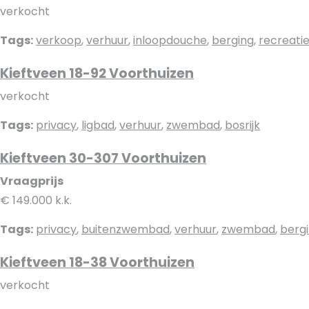
verkocht
Tags:
verkoop
,
verhuur
,
inloopdouche
,
berging
,
recreati
Kieftveen 18-92 Voorthuizen
verkocht
Tags:
privacy
,
ligbad
,
verhuur
,
zwembad
,
bosrijk
Kieftveen 30-307 Voorthuizen
Vraagprijs
€ 149.000 k.k.
Tags:
privacy
,
buitenzwembad
,
verhuur
,
zwembad
,
berg
Kieftveen 18-38 Voorthuizen
verkocht