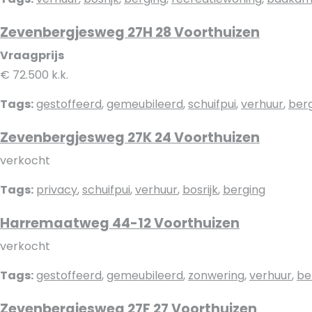
Zevenbergjesweg 27H 28 Voorthuizen
Vraagprijs
€ 72.500 k.k.
Tags:
gestoffeerd
,
gemeubileerd
,
schuifpui
,
verhuur
,
ber
Zevenbergjesweg 27K 24 Voorthuizen
verkocht
Tags:
privacy
,
schuifpui
,
verhuur
,
bosrijk
,
berging
Harremaatweg 44-12 Voorthuizen
verkocht
Tags:
gestoffeerd
,
gemeubileerd
,
zonwering
,
verhuur
,
be
Zevenbergjesweg 27F 27 Voorthuizen