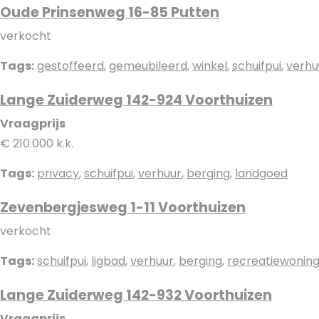
Oude Prinsenweg 16-85 Putten
verkocht
Tags:
gestoffeerd
,
gemeubileerd
,
winkel
,
schuifpui
,
verhu
Lange Zuiderweg 142-924 Voorthuizen
Vraagprijs
€ 210.000 k.k.
Tags:
privacy
,
schuifpui
,
verhuur
,
berging
,
landgoed
Zevenbergjesweg 1-11 Voorthuizen
verkocht
Tags:
schuifpui
,
ligbad
,
verhuur
,
berging
,
recreatiewonin
Lange Zuiderweg 142-932 Voorthuizen
Vraagprijs