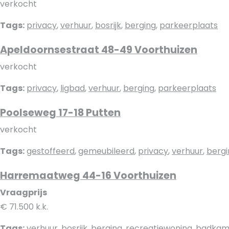
verkocht
Tags:
privacy
,
verhuur
,
bosrijk
,
berging
,
parkeerplaats
Apeldoornsestraat 48-49 Voorthuizen
verkocht
Tags:
privacy
,
ligbad
,
verhuur
,
berging
,
parkeerplaats
Poolseweg 17-18 Putten
verkocht
Tags:
gestoffeerd
,
gemeubileerd
,
privacy
,
verhuur
,
bergi
Harremaatweg 44-16 Voorthuizen
Vraagprijs
€ 71.500 k.k.
Tags:
verhuur
,
bosrijk
,
berging
,
recreatiewoning
,
badkam