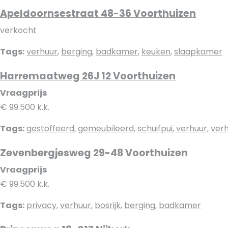
Apeldoornsestraat 48-36 Voorthuizen
verkocht
Tags:
verhuur
,
berging
,
badkamer
,
keuken
,
slaapkamer
Harremaatweg 26J 12 Voorthuizen
Vraagprijs
€ 99.500 k.k.
Tags:
gestoffeerd
,
gemeubileerd
,
schuifpui
,
verhuur
,
ver
Zevenbergjesweg 29-48 Voorthuizen
Vraagprijs
€ 99.500 k.k.
Tags:
privacy
,
verhuur
,
bosrijk
,
berging
,
badkamer