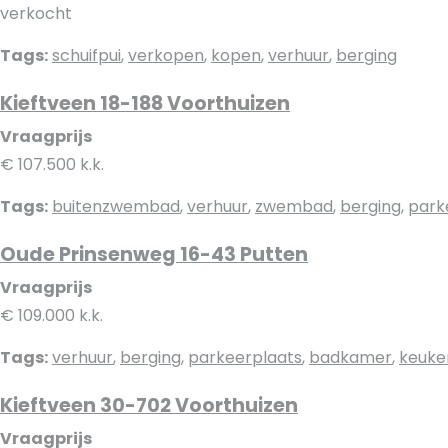
verkocht
Tags:
schuifpui
,
verkopen
,
kopen
,
verhuur
,
berging
Kieftveen 18-188 Voorthuizen
Vraagprijs
€ 107.500 k.k.
Tags:
buitenzwembad
,
verhuur
,
zwembad
,
berging
,
park
Oude Prinsenweg 16-43 Putten
Vraagprijs
€ 109.000 k.k.
Tags:
verhuur
,
berging
,
parkeerplaats
,
badkamer
,
keuke
Kieftveen 30-702 Voorthuizen
Vraagprijs