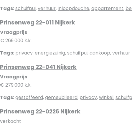
Tags:
schuifpui
,
verhuur
,
inloopdouche
,
appartement
,
be
Prinsenweg 22-011 Nijkerk
Vraagprijs
€ 269.000 k.k.
Tags:
privacy
,
energiezuinig
,
schuifpui
,
aankoop
,
verhuur
Prinsenweg 22-041 Nijkerk
Vraagprijs
€ 279.000 k.k.
Tags:
gestoffeerd
,
gemeubileerd
,
privacy
,
winkel
,
schuifp
Prinsenweg 22-0226 Nijkerk
verkocht