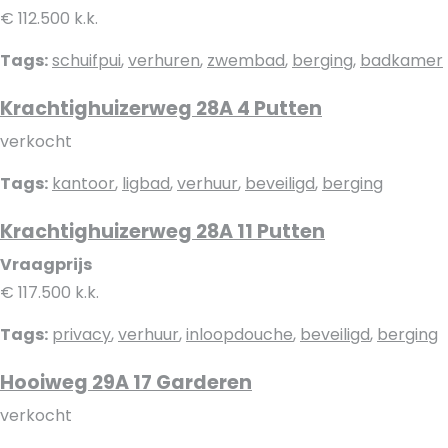
€ 112.500 k.k.
Tags:
schuifpui
,
verhuren
,
zwembad
,
berging
,
badkamer
Krachtighuizerweg 28A 4 Putten
verkocht
Tags:
kantoor
,
ligbad
,
verhuur
,
beveiligd
,
berging
Krachtighuizerweg 28A 11 Putten
Vraagprijs
€ 117.500 k.k.
Tags:
privacy
,
verhuur
,
inloopdouche
,
beveiligd
,
berging
Hooiweg 29A 17 Garderen
verkocht