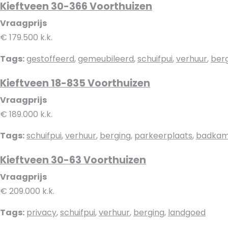
Kieftveen 30-366 Voorthuizen
Vraagprijs
€ 179.500 k.k.
Tags:
gestoffeerd
,
gemeubileerd
,
schuifpui
,
verhuur
,
ber
Kieftveen 18-835 Voorthuizen
Vraagprijs
€ 189.000 k.k.
Tags:
schuifpui
,
verhuur
,
berging
,
parkeerplaats
,
badkam
Kieftveen 30-63 Voorthuizen
Vraagprijs
€ 209.000 k.k.
Tags:
privacy
,
schuifpui
,
verhuur
,
berging
,
landgoed