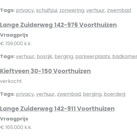
Tags:
privacy
,
schuifpui
,
zonwering
,
verhuur
,
zwembad
Lange Zuiderweg 142-976 Voorthuizen
Vraagprijs
€ 159.000 k.k.
Tags:
verhuur
,
bosrijk
,
berging
,
parkeerplaats
,
badkame
Kieftveen 30-150 Voorthuizen
verkocht
Tags:
privacy
,
verhuur
,
zwembad
,
berging
,
boerderij
Lange Zuiderweg 142-911 Voorthuizen
Vraagprijs
€ 165.000 k.k.