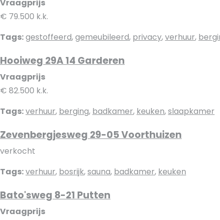
Vraagprijs
€ 79.500 k.k.
Tags:
gestoffeerd
,
gemeubileerd
,
privacy
,
verhuur
,
bergi
Hooiweg 29A 14 Garderen
Vraagprijs
€ 82.500 k.k.
Tags:
verhuur
,
berging
,
badkamer
,
keuken
,
slaapkamer
Zevenbergjesweg 29-05 Voorthuizen
verkocht
Tags:
verhuur
,
bosrijk
,
sauna
,
badkamer
,
keuken
Bato'sweg 8-21 Putten
Vraagprijs