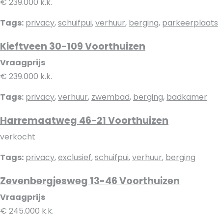
€ 239.000 k.k.
Tags:
privacy
,
schuifpui
,
verhuur
,
berging
,
parkeerplaats
Kieftveen 30-109 Voorthuizen
Vraagprijs
€ 239.000 k.k.
Tags:
privacy
,
verhuur
,
zwembad
,
berging
,
badkamer
Harremaatweg 46-21 Voorthuizen
verkocht
Tags:
privacy
,
exclusief
,
schuifpui
,
verhuur
,
berging
Zevenbergjesweg 13-46 Voorthuizen
Vraagprijs
€ 245.000 k.k.