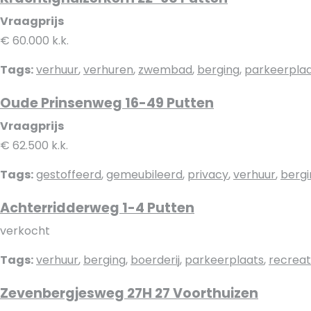
Vraagprijs
€ 60.000 k.k.
Tags:
verhuur
,
verhuren
,
zwembad
,
berging
,
parkeerpla
Oude Prinsenweg 16-49 Putten
Vraagprijs
€ 62.500 k.k.
Tags:
gestoffeerd
,
gemeubileerd
,
privacy
,
verhuur
,
bergi
Achterridderweg 1-4 Putten
verkocht
Tags:
verhuur
,
berging
,
boerderij
,
parkeerplaats
,
recreat
Zevenbergjesweg 27H 27 Voorthuizen