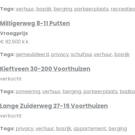
Tags:
verhuur
,
bosrijk
,
berging
,
parkeerplaats
,
recreatie
Milligerweg 8-11 Putten
Vraagprijs
€ 92.500 k.k.
Tags:
gemeubileerd
,
privacy
,
schuifpui
,
verhuur
,
bosrijk
Kieftveen 30-200 Voorthuizen
verkocht
Tags:
zonwering
,
verhuur
,
berging
,
parkeerplaats
,
badk
Lange Zuiderweg 27-15 Voorthuizen
verkocht
Tags:
privacy
,
verhuur
,
bosrijk
,
appartement
,
berging