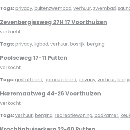
Tags:
privacy
,
buitenzwembad
,
verhuur
,
zwembad
,
saun
Zevenbergjesweg 27H 17 Voorthuizen
verkocht
Tags:
privacy
,
ligbad
,
verhuur
,
bosrijk
,
berging
Poolseweg 17-11 Putten
verkocht
Tags:
gestoffeerd
,
gemeubileerd
,
privacy
,
verhuur
,
bergi
Harremaatweg 44-26 Voorthuizen
verkocht
Tags:
verhuur
,
berging
,
recreatiewoning
,
badkamer
,
keu
Krachtighuizerkern 22-60 Putten