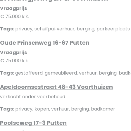
Vraagprijs
€ 75.000 k.k.
Tags:
privacy
,
schuifpui
,
verhuur
,
berging
,
parkeerplaats
Oude Prinsenweg 16-67 Putten
Vraagprijs
€ 75.000 k.k.
Tags:
gestoffeerd
,
gemeubileerd
,
verhuur
,
berging
,
badk
Apeldoornsestraat 48-43 Voorthuizen
verkocht onder voorbehoud
Tags:
privacy
,
kopen
,
verhuur
,
berging
,
badkamer
Poolseweg 17-3 Putten