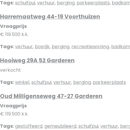
Tags:
schuifpui
,
verhuur
,
berging
,
parkeerplaats
,
badkam
Harremaatweg 44-19 Voorthuizen
Vraagprijs
€ 119.500 k.k.
Tags:
verhuur
,
bosrijk
,
berging
,
recreatiewoning
,
badkam
Hooiweg 29A 52 Garderen
verkocht
Tags:
winkel
,
schuifpui
,
verhuur
,
berging
,
parkeerplaats
Oud Milligenseweg 47-27 Garderen
Vraagprijs
€ 119.500 k.k.
Tags:
gestoffeerd
,
gemeubileerd
,
schuifpui
,
verhuur
,
ber