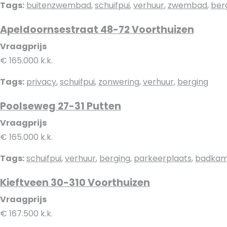
Tags:
buitenzwembad
,
schuifpui
,
verhuur
,
zwembad
,
ber
Apeldoornsestraat 48-72 Voorthuizen
Vraagprijs
€ 165.000 k.k.
Tags:
privacy
,
schuifpui
,
zonwering
,
verhuur
,
berging
Poolseweg 27-31 Putten
Vraagprijs
€ 165.000 k.k.
Tags:
schuifpui
,
verhuur
,
berging
,
parkeerplaats
,
badkam
Kieftveen 30-310 Voorthuizen
Vraagprijs
€ 167.500 k.k.