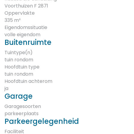
Voorthuizen F 2871
Oppervlakte
335 m²
Eigendomssituatie
volle eigendom
Buitenruimte
Tuintype(n)
tuin rondom
Hoofdtuin type
tuin rondom
Hoofdtuin achterom
ja
Garage
Garagesoorten
parkeerplaats
Parkeergelegenheid
Faciliteit