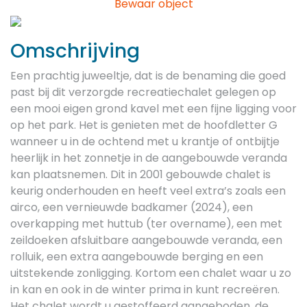
Bewaar object
Previous
Next
Omschrijving
Een prachtig juweeltje, dat is de benaming die goed
past bij dit verzorgde recreatiechalet gelegen op
een mooi eigen grond kavel met een fijne ligging voor
op het park. Het is genieten met de hoofdletter G
wanneer u in de ochtend met u krantje of ontbijtje
heerlijk in het zonnetje in de aangebouwde veranda
kan plaatsnemen. Dit in 2001 gebouwde chalet is
keurig onderhouden en heeft veel extra’s zoals een
airco, een vernieuwde badkamer (2024), een
overkapping met huttub (ter overname), een met
zeildoeken afsluitbare aangebouwde veranda, een
rolluik, een extra aangebouwde berging en een
uitstekende zonligging. Kortom een chalet waar u zo
in kan en ook in de winter prima in kunt recreëren.
Het chalet wordt u gestoffeerd aangeboden, de