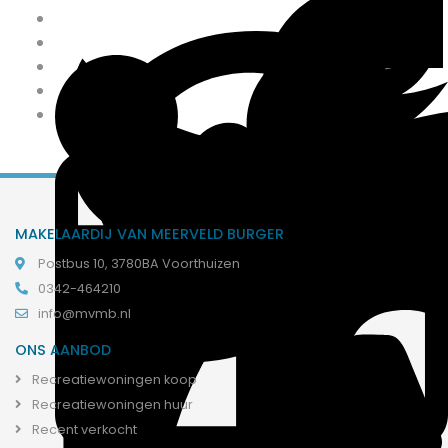
MAKELAARDIJ VAN MEERVELD BURGER
Postbus 10, 3780BA Voorthuizen
0342-464210
info@mvmb.nl
ONS AANBOD
Recreatiewoningen koop
Recreatiewoningen huur
Recent verkocht