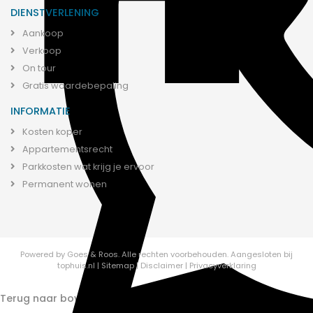
DIENSTVERLENING
Aankoop
Verkoop
On tour
Gratis waardebepaling
INFORMATIE
Kosten koper
Appartementsrecht
Parkkosten wat krijg je ervoor
Permanent wonen
Powered by
Goes & Roos
.
Alle rechten voorbehouden.
Aangesloten bij
tophuis.nl
|
Sitemap
|
Disclaimer
|
Privacyverklaring