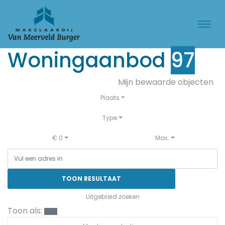
Woningaanbod
97
Mijn bewaarde objecten
Plaats
Type
€ 0
Max.
TOON RESULTAAT
Uitgebreid zoeken
Toon als: