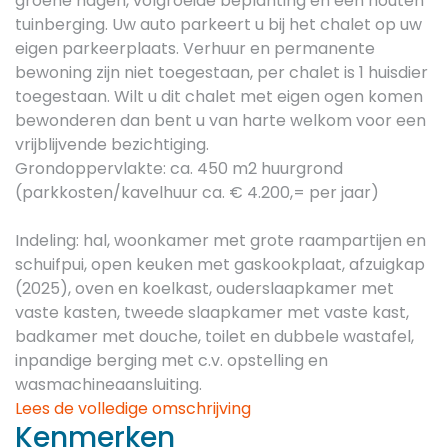
groene hagen, volgroeide beplanting en een houten
tuinberging. Uw auto parkeert u bij het chalet op uw
eigen parkeerplaats. Verhuur en permanente
bewoning zijn niet toegestaan, per chalet is 1 huisdier
toegestaan. Wilt u dit chalet met eigen ogen komen
bewonderen dan bent u van harte welkom voor een
vrijblijvende bezichtiging.
Grondoppervlakte: ca. 450 m2 huurgrond
(parkkosten/kavelhuur ca. € 4.200,= per jaar)
Indeling: hal, woonkamer met grote raampartijen en
schuifpui, open keuken met gaskookplaat, afzuigkap
(2025), oven en koelkast, ouderslaapkamer met
vaste kasten, tweede slaapkamer met vaste kast,
badkamer met douche, toilet en dubbele wastafel,
inpandige berging met c.v. opstelling en
wasmachineaansluiting.
Lees de volledige omschrijving
Kenmerken