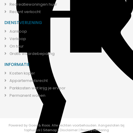
Recreatiewoningen huur
Recent verkocht
DIENSTVERLENING
Aankoop
Verkoop
On tour
Gratis waardebepaling
INFORMATIE
Kosten koper
Appartementsrecht
Parkkosten wat krijg je ervoor
Permanent wonen
Powered by
Goes & Roos
.
Alle rechten voorbehouden.
Aangesloten bij
tophuis.nl
|
Sitemap
|
Disclaimer
|
Privacyverklaring