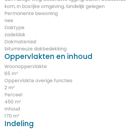
kom, in bosrijke omgeving, landelijk gelegen
Permanente bewoning
nee
Daktype
zadeldak
Dakmateriaal
bitumineuze dakbedekking
Oppervlakten en inhoud
Woonoppervlakte
65 m²
Oppervlakte overige functies
2 m²
Perceel
450 m²
Inhoud
170 m³
Indeling