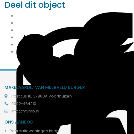
Deel dit object
MAKELAARDIJ VAN MEERVELD BURGER
Postbus 10, 3780BA Voorthuizen
0342-464210
info@mvmb.nl
ONS AANBOD
Recreatiewoningen koop