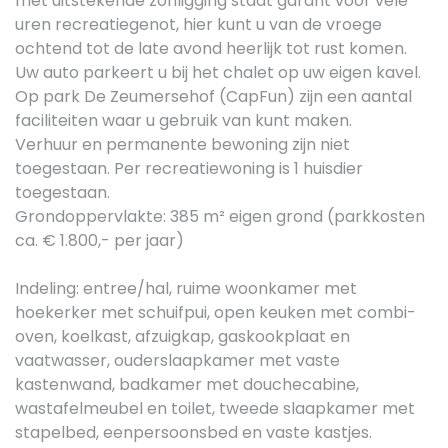
met uitstekende zonligging staat garant voor vele
uren recreatiegenot, hier kunt u van de vroege
ochtend tot de late avond heerlijk tot rust komen.
Uw auto parkeert u bij het chalet op uw eigen kavel.
Op park De Zeumersehof (CapFun) zijn een aantal
faciliteiten waar u gebruik van kunt maken.
Verhuur en permanente bewoning zijn niet
toegestaan. Per recreatiewoning is 1 huisdier
toegestaan.
Grondoppervlakte: 385 m² eigen grond (parkkosten
ca. € 1.800,- per jaar)
Indeling: entree/hal, ruime woonkamer met
hoekerker met schuifpui, open keuken met combi-
oven, koelkast, afzuigkap, gaskookplaat en
vaatwasser, ouderslaapkamer met vaste
kastenwand, badkamer met douchecabine,
wastafelmeubel en toilet, tweede slaapkamer met
stapelbed, eenpersoonsbed en vaste kastjes.