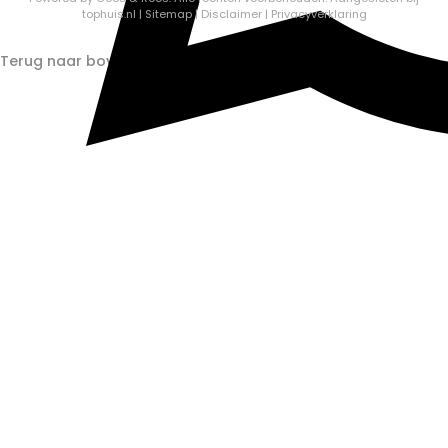
tophuis.nl
|
Sitemap
|
Disclaimer
|
Privacyverklaring