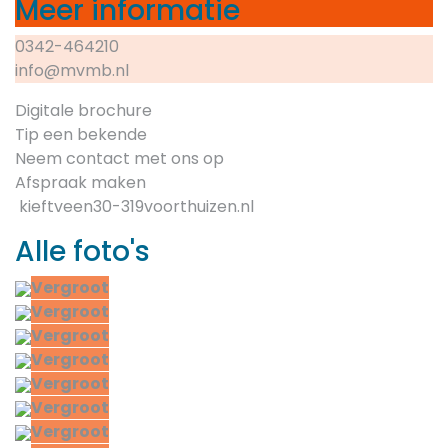
Meer informatie
0342-464210
info@mvmb.nl
Digitale brochure
Tip een bekende
Neem contact met ons op
Afspraak maken
kieftveen30-319voorthuizen.nl
Alle foto's
Vergroot
Vergroot
Vergroot
Vergroot
Vergroot
Vergroot
Vergroot