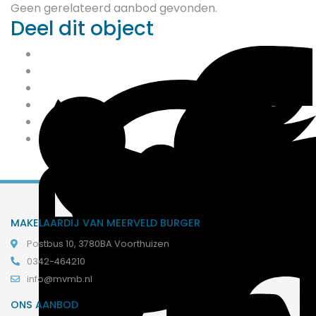
Geen gerelateerd aanbod gevonden.
Deel dit object
MAKELAARDIJ VAN MEERVELD BURGER
Postbus 10, 3780BA Voorthuizen
0342-464210
info@mvmb.nl
ONS AANBOD