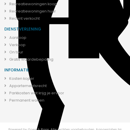
Recreatiewoningen koop
Recreatiewoningen huur
Recent verkocht
DIENSTVERLENING
Aankoop
Verkoop
On tour
Gratis waardebepaling
INFORMATIE
Kosten koper
Appartementsrecht
Parkkosten wat krijg je ervoor
Permanent wonen
Powered by
Goes & Roos
.
Alle rechten voorbehouden.
Aangesloten bij