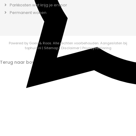
Parkkosten wat krijg je ervoor
Permanent wonen
Powered by
Goes & Roos
.
Alle rechten voorbehouden.
Aangesloten bij
tophuis.nl
|
Sitemap
|
Disclaimer
|
Privacyverklaring