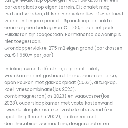
tuingereedschap opbergen. Voor uw auto is er een
parkeerplaats op eigen terrein. Dit chalet mag
verhuurt worden, dit kan voor vakanties of eventueel
voor een langere periode. Bij aankoop betaald u
eenmalig een bedrag van € 1.000,= aan het park.
Huisdieren zijn toegestaan. Permanente bewoning is
niet toegestaan.
Grondoppervlakte: 275 m2 eigen grond (parkkosten
ca. € 1.550,= per jaar)
Indeling: ruime hal/entree, separaat toilet,
woonkamer met gashaard, terrasdeuren en airco,
open keuken met gaskookplaat (2023), afzuigkap,
koel-vriescombinatie(los 2023),
combimagnetron(los 2023) en vaatwasser(los
2023), ouderslaapkamer met vaste kastenwand,
tweede slaapkamer met vaste kastenwand (c.v.
opstelling Remeha 2022), badkamer met
douchecabine, wasmachine, designradiator en