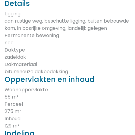
Details
Ligging
aan rustige weg, beschutte ligging, buiten bebouwde
kom, in bosrijke omgeving, landelijk gelegen
Permanente bewoning
nee
Daktype
zadeldak
Dakmateriaal
bitumineuze dakbedekking
Oppervlakten en inhoud
Woonoppervlakte
55 m²
Perceel
275 m²
Inhoud
129 m³
Indeling