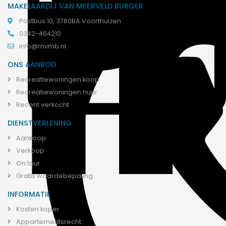
MAKELAARDIJ VAN MEERVELD BURGER
Postbus 10, 3780BA Voorthuizen
0342-464210
info@mvmb.nl
ONS AANBOD
Recreatiewoningen koop
Recreatiewoningen huur
Recent verkocht
DIENSTVERLENING
Aankoop
Verkoop
On tour
Gratis waardebepaling
INFORMATIE
Kosten koper
Appartementsrecht