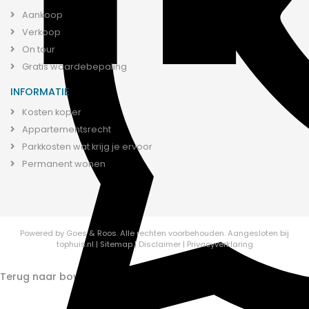
Aankoop
Verkoop
On tour
Gratis waardebepaling
INFORMATIE
Kosten koper
Appartementsrecht
Parkkosten wat krijg je ervoor
Permanent wonen
Powered by
Goes & Roos
.
Alle rechten voorbehouden.
Aangesloten bij
tophuis.nl
|
Sitemap
|
Disclaimer
|
Privacyverklaring