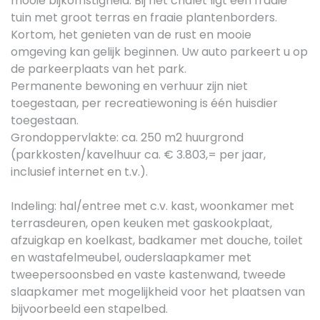
mooie bijkomstigheid. Bij het chalet ligt een fraaie
tuin met groot terras en fraaie plantenborders.
Kortom, het genieten van de rust en mooie
omgeving kan gelijk beginnen. Uw auto parkeert u op
de parkeerplaats van het park.
Permanente bewoning en verhuur zijn niet
toegestaan, per recreatiewoning is één huisdier
toegestaan.
Grondoppervlakte: ca. 250 m2 huurgrond
(parkkosten/kavelhuur ca. € 3.803,= per jaar,
inclusief internet en t.v.).
Indeling: hal/entree met c.v. kast, woonkamer met
terrasdeuren, open keuken met gaskookplaat,
afzuigkap en koelkast, badkamer met douche, toilet
en wastafelmeubel, ouderslaapkamer met
tweepersoonsbed en vaste kastenwand, tweede
slaapkamer met mogelijkheid voor het plaatsen van
bijvoorbeeld een stapelbed.