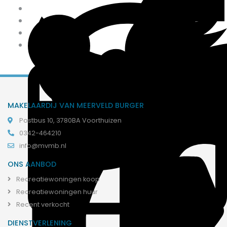
MAKELAARDIJ VAN MEERVELD BURGER
Postbus 10, 3780BA Voorthuizen
0342-464210
info@mvmb.nl
ONS AANBOD
Recreatiewoningen koop
Recreatiewoningen huur
Recent verkocht
DIENSTVERLENING